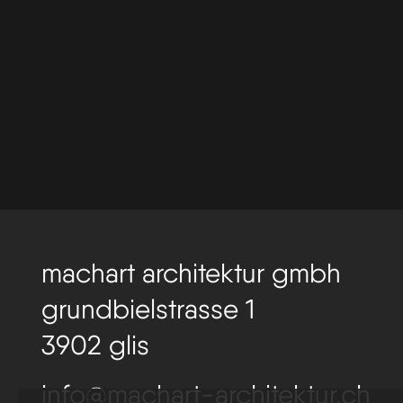
machart architektur gmbh
grundbielstrasse 1
3902 glis
info@machart-architektur.ch