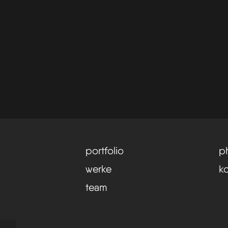
portfolio
p
werke
k
team